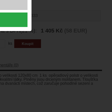
oduktu:
34333
1 405 Kč
(58 EUR)
ena
s DPH(21 %):
ks
entáře (0)
 velikosti 120x80 cm 1 ks opěradlový polstr o velikosti
kvalitní látky. Plněny jsou drceným molitanem. Tloušťka
tý na dvanácti místech, což zaručuje pohodlné sezení a