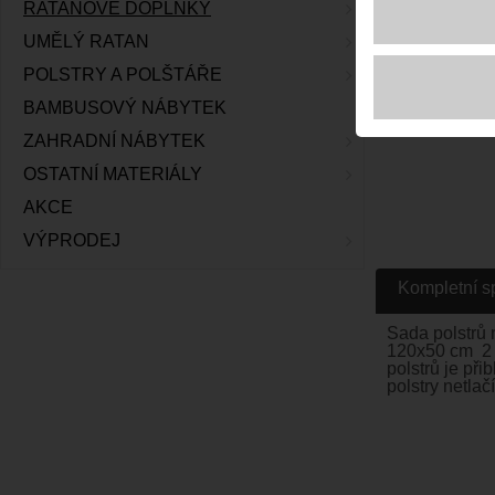
RATANOVÉ DOPLŇKY
UMĚLÝ RATAN
POLSTRY A POLŠTÁŘE
BAMBUSOVÝ NÁBYTEK
ZAHRADNÍ NÁBYTEK
OSTATNÍ MATERIÁLY
AKCE
VÝPRODEJ
Kompletní s
Sada polstrů 
120x50 cm 2 k
polstrů je při
polstry netlačí