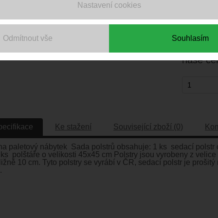
Nastavení cookies
Číslo pr
Odmítnout vše
Souhlasím
naše c
pecifikace
Ke stažení
Související zboží (0)
Kom
na paletový nábytek Sada polstrů obsahuje: 1 ks sedací polstr o
s polštáře o velikosti 45x45 cm Polstry jsou vyrobeny z velice 
bližně 10 cm. Tyto polstry se vyrábí v ČR, sedací polstr je proši
.